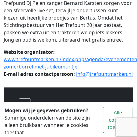
Trefpunt! DJ Pe en zanger Bernard Karsten zorgen voor
een sfeervolle live set, terwijl je ondertussen kunt
kiezen uit heerlijke broodjes van Bertus. Omdat het
Stichtingsbestuur van Het Trefpunt 20 jaar bestaat,
pakken we extra uit en trakteren we op iets lekkers.
Jong en oud is welkom, uiteraard met gratis entree.
Website organisator:
www.trefpuntmarken.nl/index.php/agenda/evenementen
zomerborrel-met-jubileumtintje
E-mail adres contactpersoon:
info@trefpuntmarken.nl
Voor alle toeristische informatie over
Mogen wij je gegevens gebruiken?
Alle
Waterland ga je naar
www.vvvwaterland.nl
Sommige onderdelen van de site zijn
cookies
alleen bruikbaar wanneer je cookies
toestaan
© 2026 Copyright: Stichting Promotie Waterland
toestaat