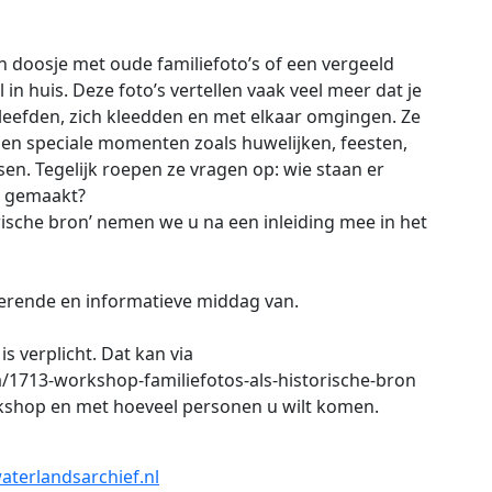
en doosje met oude familiefoto’s of een vergeeld
 in huis. Deze foto’s vertellen vaak veel meer dat je
leefden, zich kleedden en met elkaar omgingen. Ze
n en speciale momenten zoals huwelijken, feesten,
en. Tegelijk roepen ze vragen op: wie staan er
ie gemaakt?
orische bron’ nemen we u na een inleiding mee in het
erende en informatieve middag van.
s verplicht. Dat kan via
a/1713-workshop-familiefotos-als-historische-bron
kshop en met hoeveel personen u wilt komen.
terlandsarchief.nl