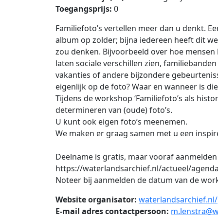
Toegangsprijs:
0
Familiefoto’s vertellen meer dan u denkt. E
album op zolder; bijna iedereen heeft dit wel
zou denken. Bijvoorbeeld over hoe mensen 
laten sociale verschillen zien, familiebande
vakanties of andere bijzondere gebeurteniss
eigenlijk op de foto? Waar en wanneer is d
Tijdens de workshop ‘Familiefoto’s als hist
determineren van (oude) foto’s.
U kunt ook eigen foto’s meenemen.
We maken er graag samen met u een inspir
Deelname is gratis, maar vooraf aanmelden i
https://waterlandsarchief.nl/actueel/agend
Noteer bij aanmelden de datum van de wor
Website organisator:
waterlandsarchief.nl/
E-mail adres contactpersoon:
m.lenstra@wa