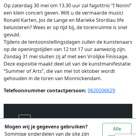
Op zaterdag 30 mei om 13.30 uur zal fagottrio “I Nonni”
een klein concert geven. Wilt u de vermaarde musici
Ronald Karten, Jos de Lange en Marieke Stordiau life
beluisteren? Wees er op tijd bij, de torenruimte is snel
gevuld.
Tijdens de tentoonstellingsdagen zullen de kunstenaars
op de openingstijden van 12 tot 17 uur aanwezig zijn.
Zondag 31 mei sluiten zij af met een Vrolijke Finissage.
Deze expositie maakt deel uit van de kunstmanifestatie
“Summer of Arts”, die van mei tot oktober wordt
gehouden in de toren van Monnickendam.
Telefoonnummer contactpersoon:
0620206629
Voor alle toeristische informatie over
Mogen wij je gegevens gebruiken?
Alle
Waterland ga je naar
www.vvvwaterland.nl
Sommige onderdelen van de site zijn