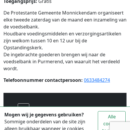
Toegangsprijs:
Gratis
De Protestante Gemeente Monnickendam organiseert
elke tweede zaterdag van de maand een inzameling van
de voedselbank.
Houdbare voedingsmiddelen en verzorgingsartikelen
zijn welkom tussen 10 en 12 uur bij de
Opstandingskerk.
De ingebrachte goederen brengen wij naar de
voedselbank in Purmerend, van waaruit het verdeeld
wordt.
Telefoonnummer contactpersoon:
0633484274
Voor alle toeristische informatie over
Mogen wij je gegevens gebruiken?
Alle
Waterland ga je naar
www.vvvwaterland.nl
Sommige onderdelen van de site zijn
cookies
alleen bruikbaar wanneer je cookies