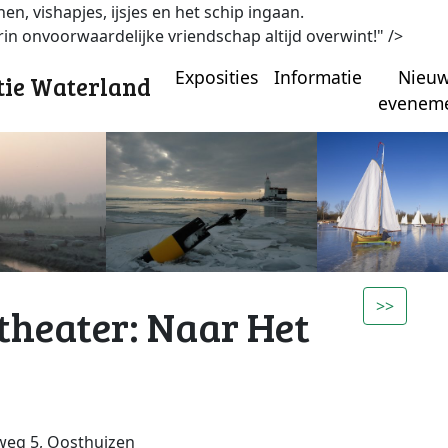
en, vishapjes, ijsjes en het schip ingaan.
rin onvoorwaardelijke vriendschap altijd overwint!" />
Exposities
Informatie
Nieu
tie Waterland
evenem
>>
etheater: Naar Het
weg 5, Oosthuizen