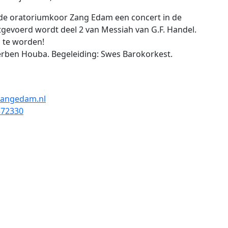
de oratoriumkoor Zang Edam een concert in de
gevoerd wordt deel 2 van Messiah van G.F. Handel.
g te worden!
erben Houba. Begeleiding: Swes Barokorkest.
zangedam.nl
372330