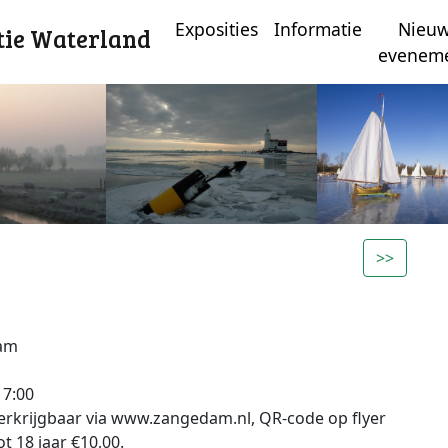
Exposities
Informatie
Nieu
tie Waterland
evenem
>>
dam
17:00
erkrijgbaar via www.zangedam.nl, QR-code op flyer
t 18 jaar €10,00.