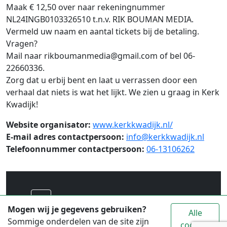
Maak € 12,50 over naar rekeningnummer
NL24INGB0103326510 t.n.v. RIK BOUMAN MEDIA.
Vermeld uw naam en aantal tickets bij de betaling.
Vragen?
Mail naar rikboumanmedia@gmail.com of bel 06-
22660336.
Zorg dat u erbij bent en laat u verrassen door een
verhaal dat niets is wat het lijkt. We zien u graag in Kerk
Kwadijk!
Website organisator:
www.kerkkwadijk.nl/
E-mail adres contactpersoon:
info@kerkkwadijk.nl
Telefoonnummer contactpersoon:
06-13106262
Voor alle toeristische informatie over
Mogen wij je gegevens gebruiken?
Alle
Waterland ga je naar
www.vvvwaterland.nl
Sommige onderdelen van de site zijn
cookies