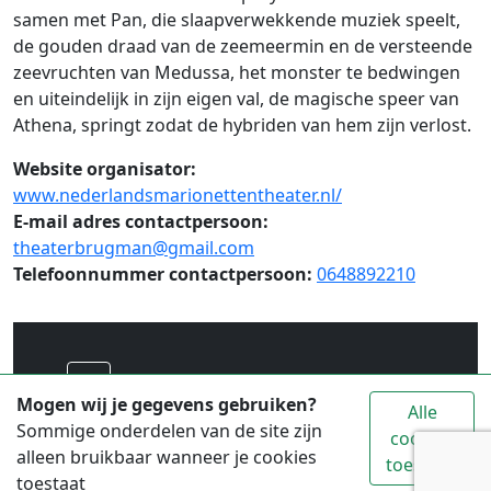
samen met Pan, die slaapverwekkende muziek speelt,
de gouden draad van de zeemeermin en de versteende
zeevruchten van Medussa, het monster te bedwingen
en uiteindelijk in zijn eigen val, de magische speer van
Athena, springt zodat de hybriden van hem zijn verlost.
Website organisator:
www.nederlandsmarionettentheater.nl/
E-mail adres contactpersoon:
theaterbrugman@gmail.com
Telefoonnummer contactpersoon:
0648892210
Voor alle toeristische informatie over
Mogen wij je gegevens gebruiken?
Alle
Waterland ga je naar
www.vvvwaterland.nl
Sommige onderdelen van de site zijn
cookies
alleen bruikbaar wanneer je cookies
toestaan
© 2026 Copyright: Stichting Promotie Waterland
toestaat