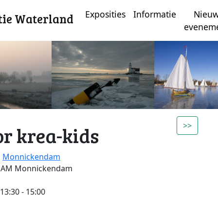
Exposities
Informatie
Nieu
tie Waterland
evenem
>>
r krea-kids
,
Monnickendam
41AM Monnickendam
3:30 - 15:00