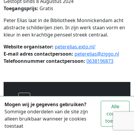
Gestopt sinds 8 Augustus 2024
Toegangsprijs:
Gratis
Peter Elias laat in de Bibliotheek Monnickendam acht
abstracte schilderijen zien. In zijn werk staan vorm en
kleur in een krachtige penseel streek centraal.
Website organisator:
peterelias.exto.nl/
E-mail adres contactpersoon:
peterelias@ziggo.nl
Telefoonnummer contactpersoon:
0638196873
Voor alle toeristische informatie over
Mogen wij je gegevens gebruiken?
Alle
Waterland ga je naar
www.vvvwaterland.nl
Sommige onderdelen van de site zijn
cookies
alleen bruikbaar wanneer je cookies
toestaan
© 2026 Copyright: Stichting Promotie Waterland
toestaat